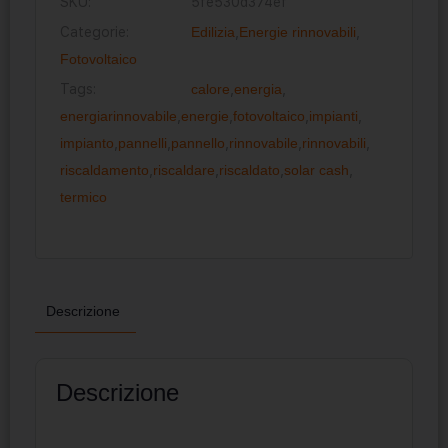
SKU:
5fe530d374ef
Categorie:
Edilizia
,
Energie rinnovabili
,
Fotovoltaico
Tags:
calore
,
energia
,
energiarinnovabile
,
energie
,
fotovoltaico
,
impianti
,
impianto
,
pannelli
,
pannello
,
rinnovabile
,
rinnovabili
,
riscaldamento
,
riscaldare
,
riscaldato
,
solar cash
,
termico
Descrizione
Descrizione