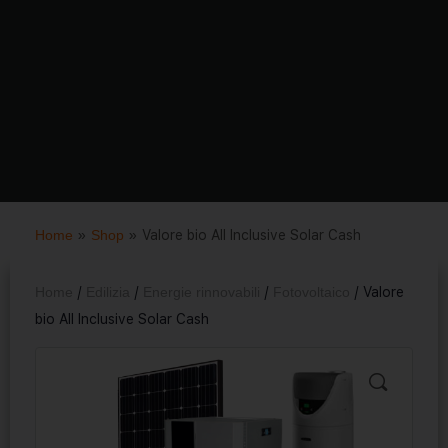
Home
»
Shop
»
Valore bio All Inclusive Solar Cash
Home
/
Edilizia
/
Energie rinnovabili
/
Fotovoltaico
/ Valore
bio All Inclusive Solar Cash