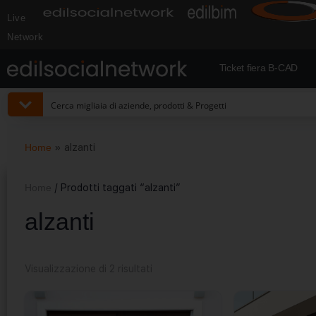
Live
Network
Ticket fiera B-CAD
Home
»
alzanti
Home
/ Prodotti taggati “alzanti”
alzanti
Visualizzazione di 2 risultati