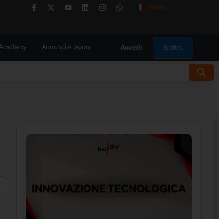
Italiano
▼
Academy
Annunci e lavoro
Iscriviti
Accedi