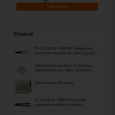
Tutti i brands
Prodotti
99 10 250 SB - KNIPEX Tenaglia per
ferraioli e cementisti tipo forte a grande
forza di taglio bonderizzata nera 250
mm
Bidet sospeso moderno in ceramica
bianca 54x35 cm - Sfera, Catalano
Bobool
Winter balkon MV Living
97 21 215 B - KNIPEX Pinza per
capicorda rivestiti in materiale
bicomponente verniciata nera 230 mm