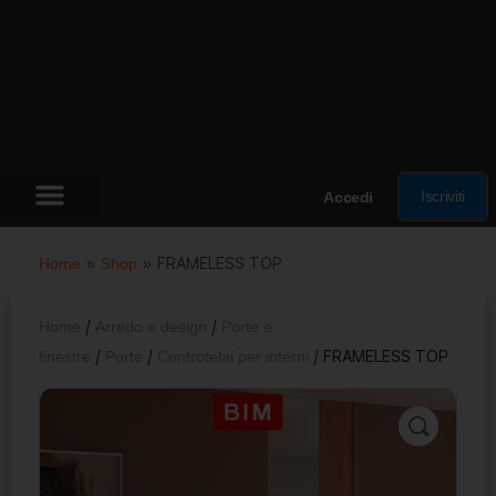
Iscriviti
Accedi
Home
»
Shop
»
FRAMELESS TOP
Home
/
Arredo e design
/
Porte e
finestre
/
Porte
/
Controtelai per interni
/ FRAMELESS TOP