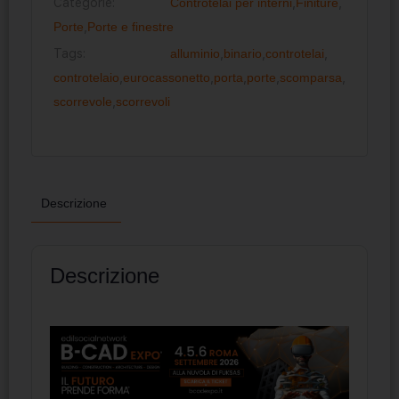
Categorie:
Controtelai per interni
,
Finiture
,
Porte
,
Porte e finestre
Tags:
alluminio
,
binario
,
controtelai
,
controtelaio
,
eurocassonetto
,
porta
,
porte
,
scomparsa
,
scorrevole
,
scorrevoli
Descrizione
Descrizione