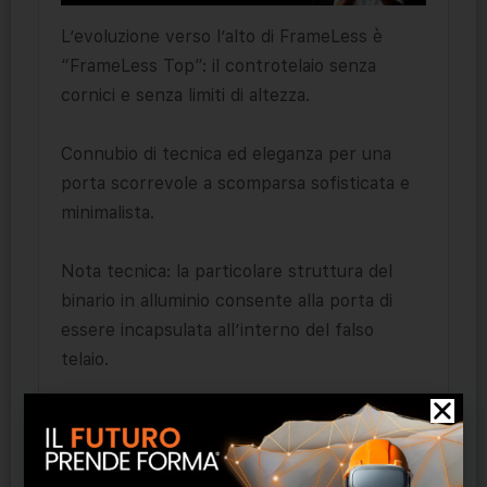
L’evoluzione verso l’alto di FrameLess è
“FrameLess Top”: il controtelaio senza
cornici e senza limiti di altezza.
Connubio di tecnica ed eleganza per una
porta scorrevole a scomparsa sofisticata e
minimalista.
Nota tecnica: la particolare struttura del
binario in alluminio consente alla porta di
essere incapsulata all’interno del falso
telaio.
Prodotti correlati