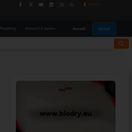
Italiano
▼
Academy
Annunci e lavoro
Iscriviti
Accedi