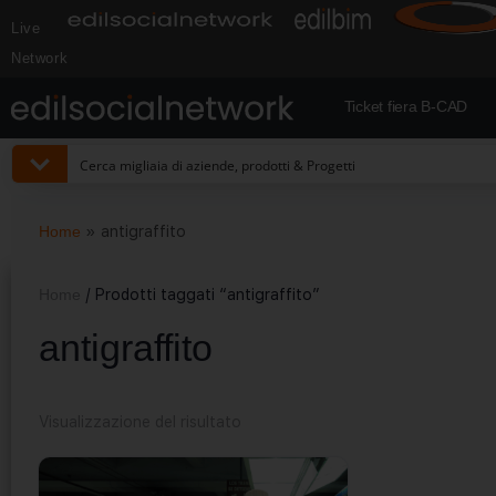
Live
Network
Ticket fiera B-CAD
Home
»
antigraffito
Home
/ Prodotti taggati “antigraffito”
antigraffito
Visualizzazione del risultato