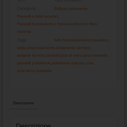
Categorie:
Edilizia
,
Isolamento
,
Pannelli e feltri acustici
,
Pannelli fonoisolanti e fonoassorbenti in fibre
minerali
Tags:
feltri
,
fonoisolamento
,
insulation
,
isola ursa
,
isolamento
,
isolamento termico
,
isolante termico
,
isolanti
,
lana di vetro
,
lana minerale
,
pannelli polistirene
,
polistirene estruso
,
ursa
,
ursa terra
,
ursaitalia
Descrizione
Descrizione