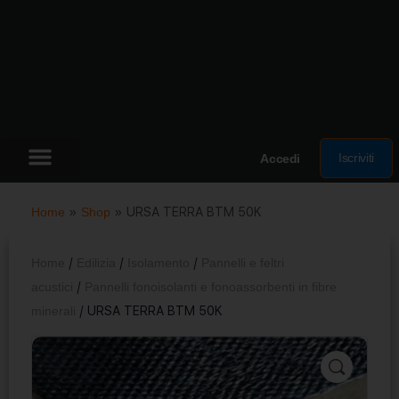
Iscriviti
Accedi
Home
»
Shop
»
URSA TERRA BTM 50K
Home
/
Edilizia
/
Isolamento
/
Pannelli e feltri
acustici
/
Pannelli fonoisolanti e fonoassorbenti in fibre
minerali
/ URSA TERRA BTM 50K