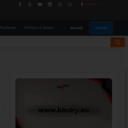
Italiano
▼
Academy
Annunci e lavoro
Iscriviti
Accedi