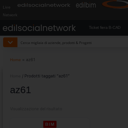
Live
Network
Ticket fiera B-CAD
Home
»
az61
Home
/ Prodotti taggati “az61”
az61
Visualizzazione del risultato