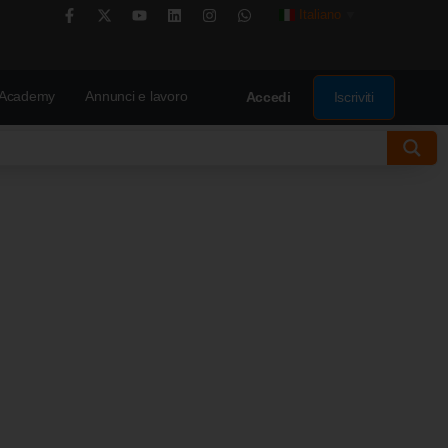
Italiano
▼
Academy
Annunci e lavoro
Iscriviti
Accedi