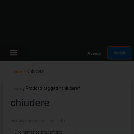
Iscriviti
Accedi
Home
»
chiudere
Home
/ Prodotti taggati “chiudere”
chiudere
Visualizzazione del risultato