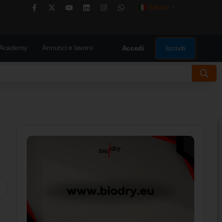
Italiano
▼
Academy
Annunci e lavoro
Iscriviti
Accedi