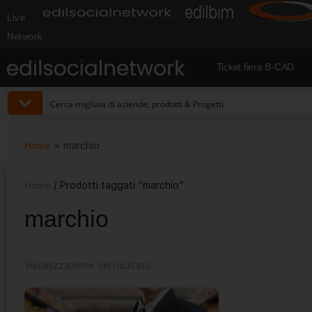
Live
Network
Ticket fiera B-CAD
Home
»
marchio
Home
/ Prodotti taggati “marchio”
marchio
Visualizzazione del risultato