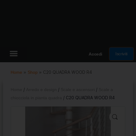
Iscriviti
Accedi
Home
»
Shop
»
C20 QUADRA WOOD R4
Home
/
Arredo e design
/
Scale e ascensori
/
Scale a
chiocciola in pianta quadra
/ C20 QUADRA WOOD R4