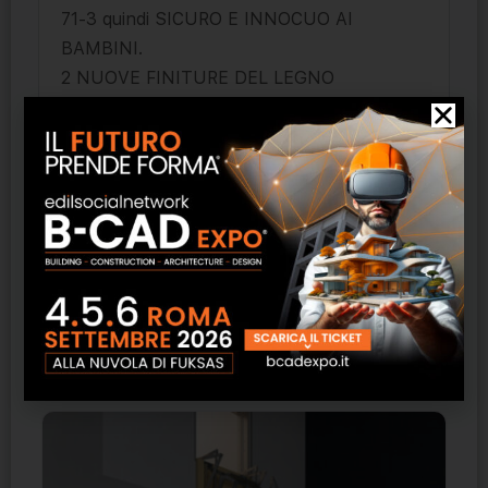
71-3 quindi SICURO E INNOCUO AI
BAMBINI.
2 NUOVE FINITURE DEL LEGNO
– REFIL
– BRUSH
Elevata resistenza alle abrasioni, agli urti,
alle macchie e allo sporco.
Certificati antiscivolo
Costruita su misura
Prodotti correlati