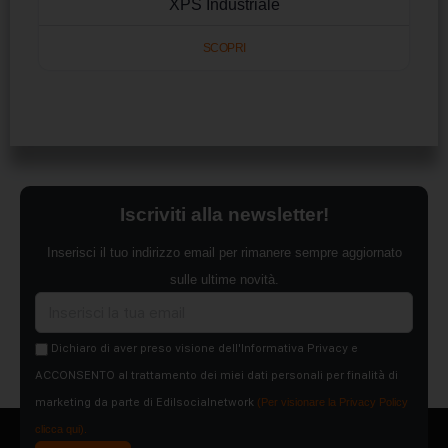
XPS Industriale
SCOPRI
Iscriviti alla newsletter!
Inserisci il tuo indirizzo email per rimanere sempre aggiornato
sulle ultime novità.
Dichiaro di aver preso visione dell'Informativa Privacy e
ACCONSENTO al trattamento dei miei dati personali per finalità di
marketing da parte di Edilsocialnetwork
(Per visionare la Privacy Policy
clicca qui).