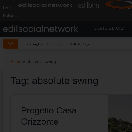
Live
Network
Ticket fiera B-CAD
Home
»
absolute swing
Tag:
absolute swing
Progetto Casa
Orizzonte