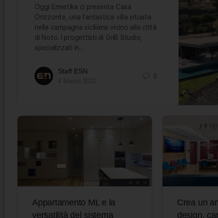
Oggi Ermetika ci presenta Casa
Orizzonte, una fantastica villa situata
nella campagna siciliana vicino alla città
di Noto. I progettisti di GnB Studio,
specializzati in…
Staff ESN
0
4 Marzo 2022
Appartamento ML e la
Crea un am
versatilità del sistema
design, car