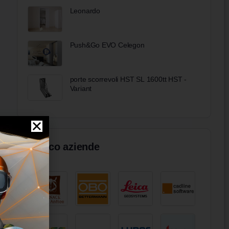
Leonardo
Push&Go EVO Celegon
porte scorrevoli HST SL 1600tt HST -
Variant
Elenco aziende