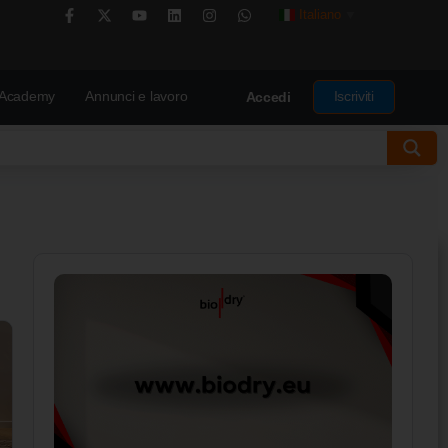
Italiano
▼
Academy
Annunci e lavoro
Iscriviti
Accedi