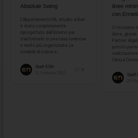
Absolute Swing
linee minim
con Ermet
L’Appartamento ML situato a Bari
è stato completamente
Ci troviamo n
riprogettato dall’interno per
dove, grazie 
trasformarlo in una casa luminosa
Partner Alga
e molto più organizzata. Le
potuto partec
tonalità di colore e…
realizzazione
Clinica Denti
Staff ESN
0
11 Febbraio 2022
Staff
20 Ma