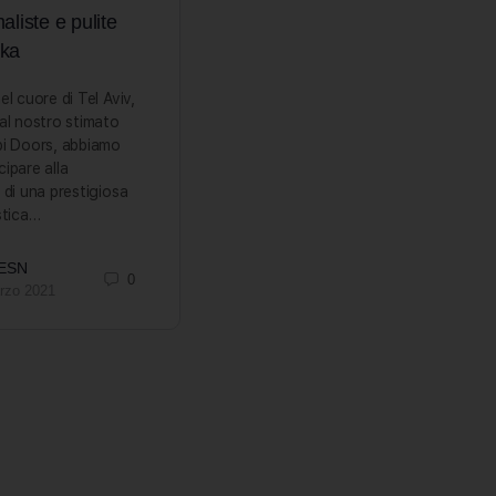
aliste e pulite
ika
el cuore di Tel Aviv,
al nostro stimato
bi Doors, abbiamo
ipare alla
 di una prestigiosa
stica…
 ESN
0
rzo 2021