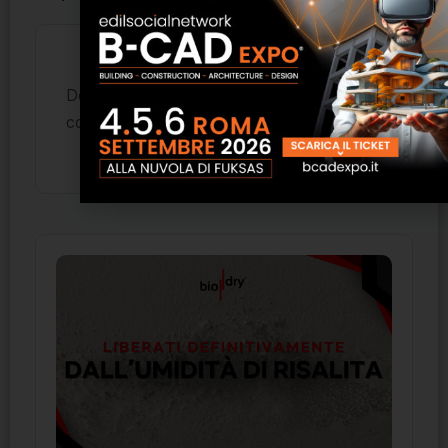
Devi essere
per inviare un
connesso
commento.