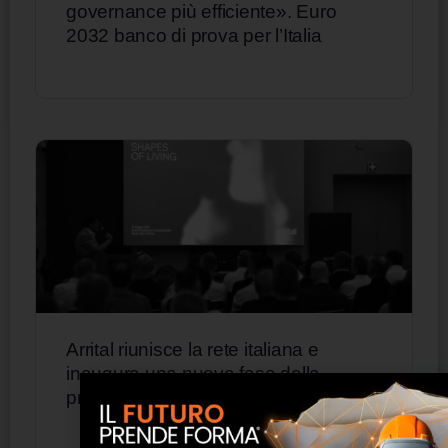
governance più efficiente». Euro
2032 banco di prova per l’Italia
Arrital riunisce la rete italiana e
inaugura una nuova fase della
propria evoluzione