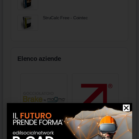
StruCalc Free - Cointec
Elenco aziende