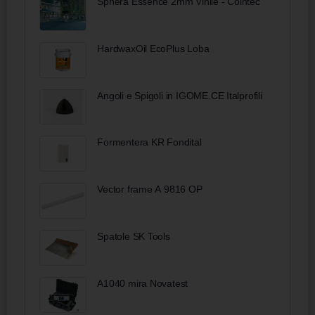
Sphera Essence 2mm Vinile - Cointec
HardwaxOil EcoPlus Loba
Angoli e Spigoli in IGOME.CE Italprofili
Formentera KR Fondital
Vector frame A 9816 OP
Spatole SK Tools
A1040 mira Novatest