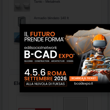
Tanto - Metalmek
Armadio blindato 140 lt
Portoni scorrevoli serie SN Silvelox
Doga Easy mod. 103
Elenco aziende