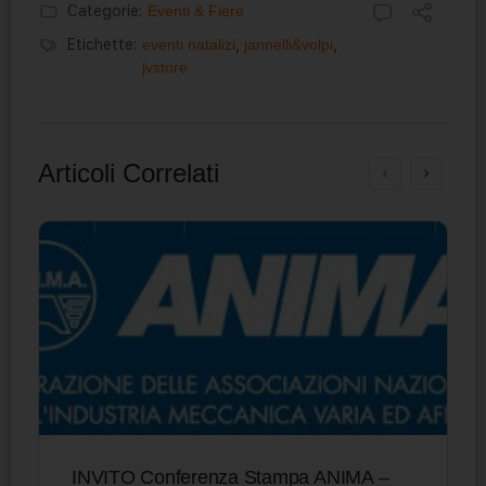
Categorie:
Eventi & Fiere
Etichette:
eventi natalizi
,
jannelli&volpi
,
jvstore
Articoli Correlati
INVITO Conferenza Stampa ANIMA –