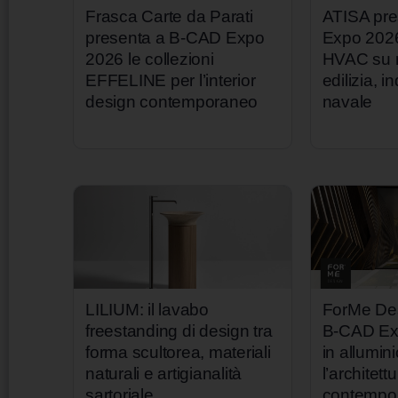
Frasca Carte da Parati
ATISA pr
presenta a B-CAD Expo
Expo 2026
2026 le collezioni
HVAC su m
EFFELINE per l’interior
edilizia, i
design contemporaneo
navale
LILIUM: il lavabo
ForMe Des
freestanding di design tra
B-CAD Ex
forma scultorea, materiali
in allumin
naturali e artigianalità
l’architett
sartoriale
contempo