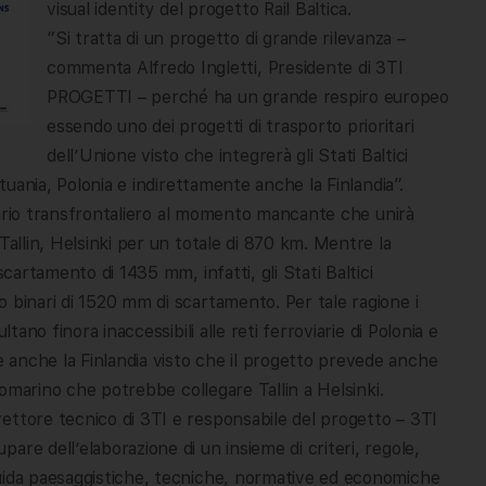
visual identity del progetto Rail Baltica.
“Si tratta di un progetto di grande rilevanza –
commenta Alfredo Ingletti, Presidente di 3TI
PROGETTI – perché ha un grande respiro europeo
essendo uno dei progetti di trasporto prioritari
dell’Unione visto che integrerà gli Stati Baltici
ituania, Polonia e indirettamente anche la Finlandia”.
oviario transfrontaliero al momento mancante che unirà
Tallin, Helsinki per un totale di 870 km. Mentre la
scartamento di 1435 mm, infatti, gli Stati Baltici
 binari di 1520 mm di scartamento. Per tale ragione i
tano finora inaccessibili alle reti ferroviarie di Polonia e
anche la Finlandia visto che il progetto prevede anche
ttomarino che potrebbe collegare Tallin a Helsinki.
ettore tecnico di 3TI e responsabile del progetto – 3TI
re dell’elaborazione di un insieme di criteri, regole,
guida paesaggistiche, tecniche, normative ed economiche