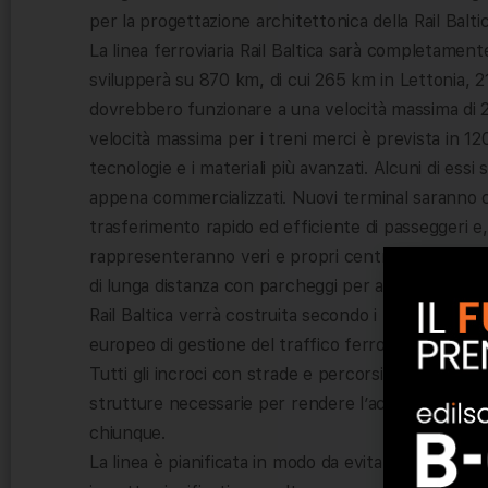
per la progettazione architettonica della Rail Baltic
La linea ferroviaria Rail Baltica sarà completamente
svilupperà su 870 km, di cui 265 km in Lettonia, 2
dovrebbero funzionare a una velocità massima di 
velocità massima per i treni merci è prevista in 120 
tecnologie e i materiali più avanzati. Alcuni di ess
appena commercializzati. Nuovi terminal saranno co
trasferimento rapido ed efficiente di passeggeri e, 
rappresenteranno veri e propri centri multimodali p
di lunga distanza con parcheggi per auto e biciclet
Rail Baltica verrà costruita secondo i più severi req
europeo di gestione del traffico ferroviario (ERTMS
Tutti gli incroci con strade e percorsi pedonali sar
strutture necessarie per rendere l’accesso ai servi
chiunque.
La linea è pianificata in modo da evitare per quan