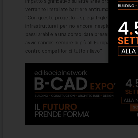
impatto significativo su altre aree protette sensibi
verranno installate barriere antirumore e saranno an
“Con questo progetto – spiega Ingletti – raggiungi
infrastrutturali per noi ancora inesplorata ma da t
paesi arabi e a una consolidata presenza in Romani
avvicinandosi sempre di più all’Europa, punto di r
contro competitor di tutto rilievo”.