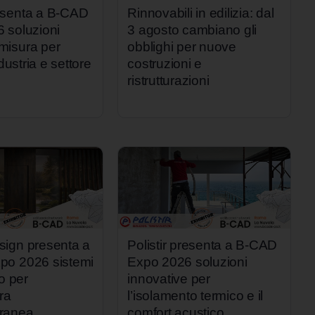
esenta a B-CAD
Rinnovabili in edilizia: dal
 soluzioni
3 agosto cambiano gli
isura per
obblighi per nuove
ndustria e settore
costruzioni e
ristrutturazioni
ign presenta a
Polistir presenta a B-CAD
po 2026 sistemi
Expo 2026 soluzioni
io per
innovative per
ura
l’isolamento termico e il
ranea
comfort acustico