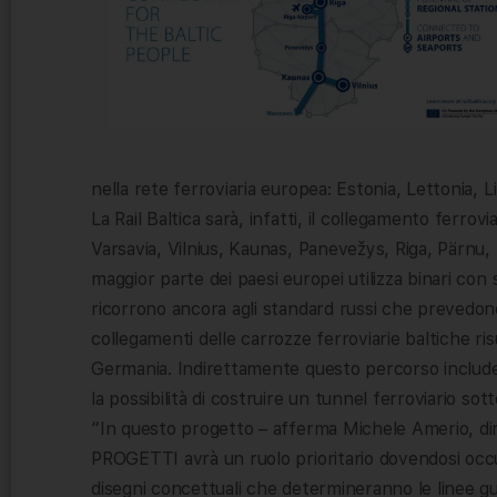
nella rete ferroviaria europea: Estonia, Lettonia, L
La Rail Baltica sarà, infatti, il collegamento ferr
Varsavia, Vilnius, Kaunas, Panevežys, Riga, Pärnu, 
maggior parte dei paesi europei utilizza binari con 
ricorrono ancora agli standard russi che prevedono
collegamenti delle carrozze ferroviarie baltiche risul
Germania. Indirettamente questo percorso include 
la possibilità di costruire un tunnel ferroviario so
“In questo progetto – afferma Michele Amerio, dir
PROGETTI avrà un ruolo prioritario dovendosi occupa
disegni concettuali che determineranno le linee 