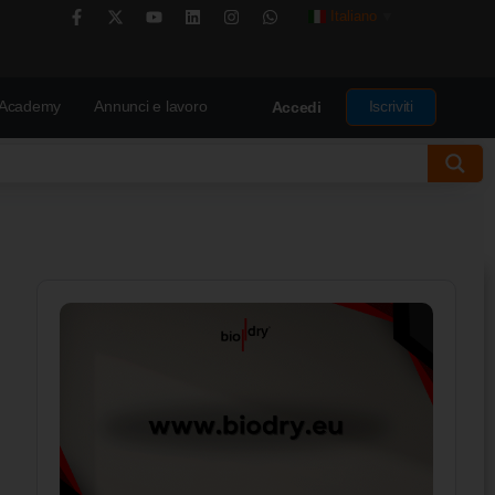
Italiano
▼
Academy
Annunci e lavoro
Iscriviti
Accedi