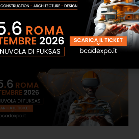
li dal punto di vista ambientale. Ove necessario,
che realizzati passaggi speciali per gli animali.
amo un’area geografica di grandi potenzialità
empo monitorata. Oltre allo sviluppo di molti progetti nei
a, 3TI PROGETTI oggi si affaccia nei Paesi Baltici
iferimento strategico dove affrontare importanti sfide