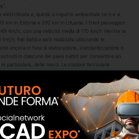
a”.
 elettrificata e, quindi, a impatto ambientale zero e si
13 km in Estonia e 392 km in Lituania. I treni passeggeri
249 km/h, con una velocità media di 170 km/h mentre la
km/h. Rail Baltica sarà realizzata utilizzando le
i sono ancora in fase di elaborazione, standardizzazione o
struiti in ciascuno dei paesi baltici per consentire un
in particolare, delle merci. Le stazioni ferroviarie
er il collegamento con diversi servizi urbani, regionali e
te, negozi e aree ricreative.
uisiti di sicurezza. L’ultima generazione del sistema
) sarà utilizzata per controllare il movimento del treno.
anno a due livelli. Le stazioni passeggeri avranno tutte le
zi ferroviari un’esperienza facile e piacevole per
to possibile le aree protette di Natura 2000 e senza un