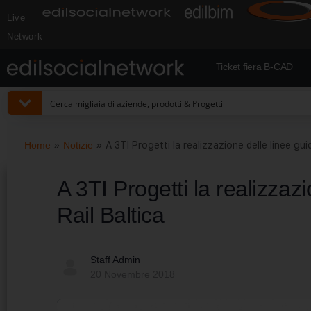
Live
Network
Ticket fiera B-CAD
Home
»
Notizie
»
A 3TI Progetti la realizzazione delle linee guid
A 3TI Progetti la realizzazi
Rail Baltica
Staff Admin
20 Novembre 2018