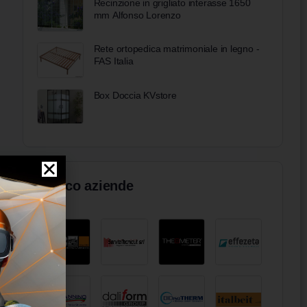
Recinzione in grigliato interasse 1650
mm Alfonso Lorenzo
Rete ortopedica matrimoniale in legno -
FAS Italia
Box Doccia KVstore
Elenco aziende