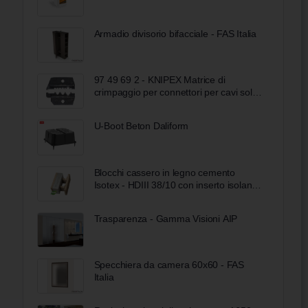
Armadio divisorio bifacciale - FAS Italia
97 49 69 2 - KNIPEX Matrice di
crimpaggio per connettori per cavi solari
gesis® solar PST 40 (Wieland)
U-Boot Beton Daliform
Blocchi cassero in legno cemento
Isotex - HDIII 38/10 con inserto isolante
Neopor BMBcert di BASF
Trasparenza - Gamma Visioni AIP
Specchiera da camera 60x60 - FAS
Italia