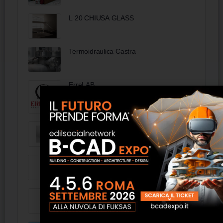
L 20 CHIUSA GLASS
Termoidraulica Castra
ErreLAB
Mini cucina PRIME 120 cm - FAS Italia
Cz light Biva System
Armadio per biancheria 12 ripiani e
serratura - FAS Italia