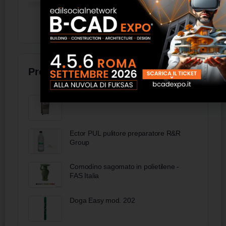
Prodotti
FDC26 - FRAL
Ector PUL pulitore preparatore R&R
Group
Comodino sagomato in polietilene -
FAS Italia
Doga Easy mod. 202