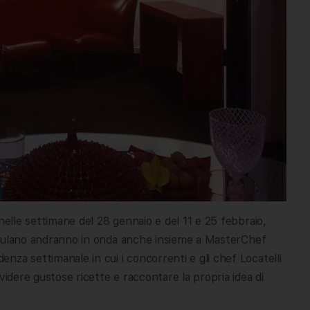
nelle settimane del 28 gennaio e del 11 e 25 febbraio,
 friulano andranno in onda anche insieme a MasterChef
za settimanale in cui i concorrenti e gli chef Locatelli
videre gustose ricette e raccontare la propria idea di