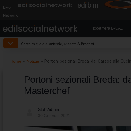
Live
Network
Ticket fiera B-CAD
Home
»
Notizie
»
Portoni sezionali Breda: dal Garage alla Cuci
Portoni sezionali Breda: d
Masterchef
Staff Admin
30 Gennaio 2021