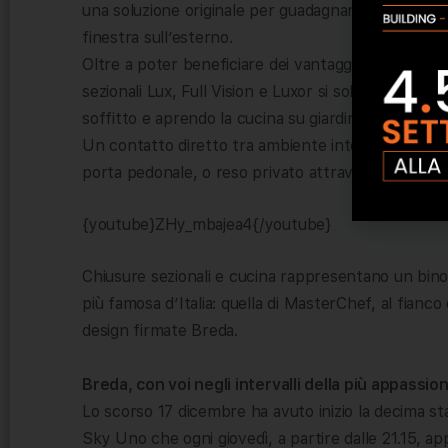
una soluzione originale per guadagnare spazio pre
finestra sull’esterno.
Oltre a poter beneficiare dei vantaggi di un ottimo
sezionali Lux, Full Vision e Luxor si sollevano co
soffitto e aprendo la cucina su giardini, patii o terr
Un contatto diretto tra ambiente interno e natura,
porta pedonale, o reso privato attraverso sezioni 
{youtube}ZHy_mbajea4{/youtube}
Chiusure sezionali e cucina rappresentano un bino
più famosa d’Italia: quella di MasterChef, al fianco
design firmate Breda.
Breda, con voi negli intervalli della più appassi
Lo scorso 17 dicembre ha avuto inizio la decima sta
Sky Uno che ogni giovedì, a partire dalle 21.15, app