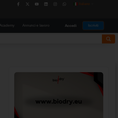
Italiano
▼
Academy
Annunci e lavoro
Iscriviti
Accedi