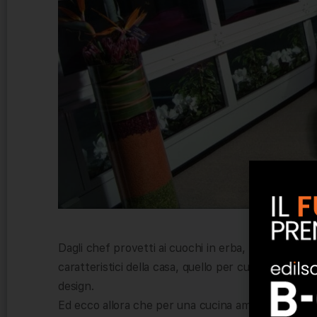
Dagli chef provetti ai cuochi in erba, la cucina ra
caratteristici della casa, quello per cui vengono stu
design.
Ed ecco allora che per una cucina ampia e luminosa,