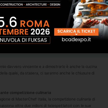
zioso e trasformare un’intera parete in un’affascinante
 isolamento termico e di molta luce naturale, i portoni
n un semplice tocco sul telecomando, scomparendo lungo il
azzi.
 che può essere facilitato con l’aggiunta di una pratica
trasparenti oscuranti.
mio davvero vincente e a dimostrarlo è anche la cucina
 della quale, da stasera, ci saranno anche le chiusure di
onante competizione culinaria
gione di MasterChef Italia, la competizione culinaria di
assiona oltre due milioni di telespettatori con le sue