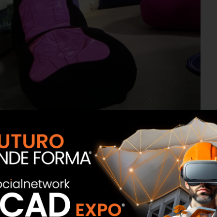
ppresenta sempre uno degli ambienti più accoglienti e
diate le migliori combinazione di efficienza degli spazi e
 i portoni sezionali vetrati della Alu Line Breda offrono