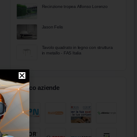
Recinzione tropea Alfonso Lorenzo
Jason Felis
Tavolo quadrato in legno con struttura
in metallo - FAS Italia
Elenco aziende