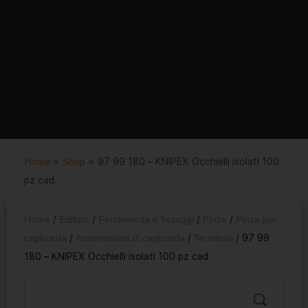
Home
»
Shop
»
97 99 180 – KNIPEX Occhielli isolati 100
pz cad.
Home
/
Edilizia
/
Ferramenta e fissaggi
/
Pinze
/
Pinza per
capicorda
/
Assortimenti di capicorda
/
Terminali
/ 97 99
180 – KNIPEX Occhielli isolati 100 pz cad.