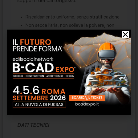
supporti del cartongesso.
Riscaldamento uniforme, senza stratificazione
Non secca l’aria, non solleva la polvere, non
consuma ossigeno
Consumi ridotti
Calore immediato: non occorre preriscaldare i
locali
perfetto per ogni tipo di locale
utilizzabile con soffitti in cartongesso o in
legno
adatto per soffitti piani o inclinati
lunghezze: fino a 6000 mm
sistema Plug and Play a richiesta.
DATI TECNICI