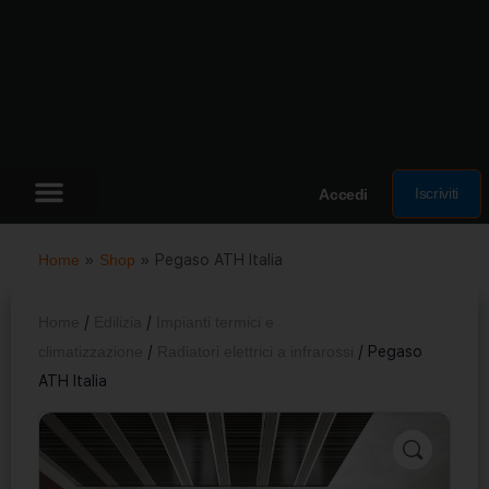
Iscriviti
Accedi
Home
»
Shop
»
Pegaso ATH Italia
Home
/
Edilizia
/
Impianti termici e
climatizzazione
/
Radiatori elettrici a infrarossi
/ Pegaso
ATH Italia