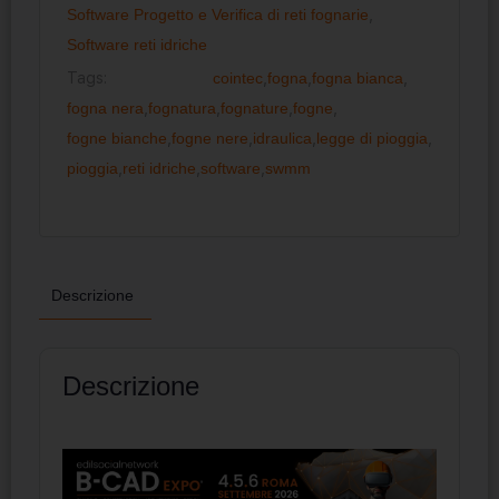
Software Progetto e Verifica di reti fognarie
,
Software reti idriche
Tags:
cointec
,
fogna
,
fogna bianca
,
fogna nera
,
fognatura
,
fognature
,
fogne
,
fogne bianche
,
fogne nere
,
idraulica
,
legge di pioggia
,
pioggia
,
reti idriche
,
software
,
swmm
Descrizione
Descrizione