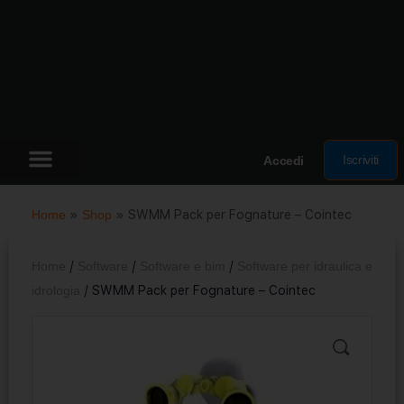
Iscriviti
Accedi
Home
»
Shop
»
SWMM Pack per Fognature – Cointec
Home
/
Software
/
Software e bim
/
Software per idraulica e
idrologia
/ SWMM Pack per Fognature – Cointec