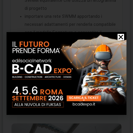
SWMM equivalente che utilizza un ietogramma
di progetto
importare una rete SWMM apportando i
necessari adattamenti per renderla compatibile
con il modello Fognature e consentire il
calcolo con i metodi classici e con il supporto
della legge di pioggia
modellare una rete direttamente compatibile
con SWMM, lanciare direttamente SWMM
dall’ambiente integrato EdilStudio Idraulica e
visualizzare i risultati in modo integrato.
Prodotti correlati