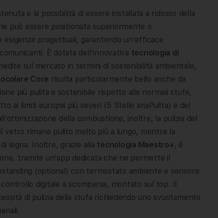
nuta e la possibilità di essere installata a ridosso della
i, che può essere posizionata superiormente o
ie esigenze progettuali, garantendo un’efficace
 comunicanti. È dotata dell’innovativa
tecnologia di
dite sul mercato in termini di sostenibilità ambientale,
focolare Core
risulta particolarmente bello anche da
 più pulita e sostenibile rispetto alle normali stufe,
 ai limiti europei più severi (5 Stelle ariaPulita) e del
ll’ottimizzazione della combustione, inoltre, la pulizia del
il vetro rimane pulito molto più a lungo, mentre la
i legna. Inoltre, grazie alla
tecnologia Maestro+
, è
hone, tramite un’app dedicata che ne permette il
eestanding (optional) con termostato ambiente e sensore
 controllo digitale a scomparsa, montato sul top. Il
essità di pulizia della stufa richiedendo uno svuotamento
anali.