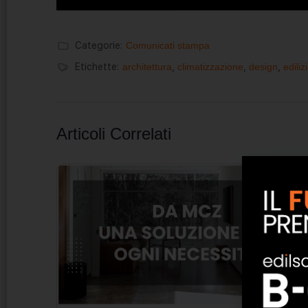
Categorie:
Comunicati stampa
Etichette:
architettura
,
climatizzazione
,
design
,
ediliz
Articoli Correlati