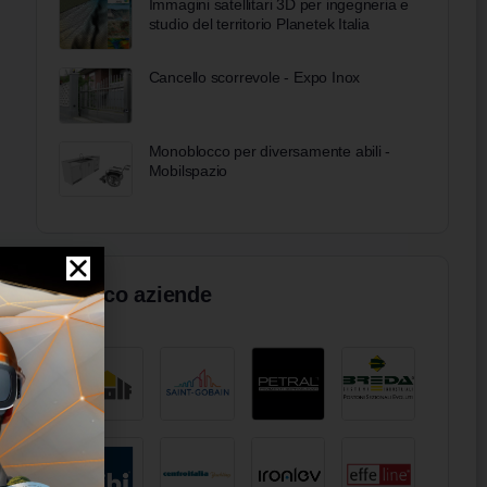
Immagini satellitari 3D per ingegneria e
studio del territorio Planetek Italia
Cancello scorrevole - Expo Inox
Monoblocco per diversamente abili -
Mobilspazio
Elenco aziende