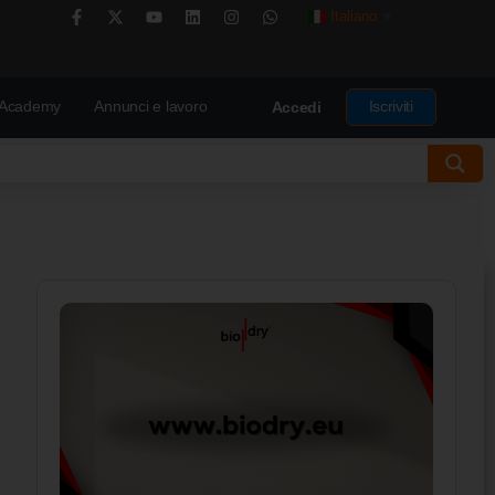
Italiano
▼
Academy
Annunci e lavoro
Iscriviti
Accedi