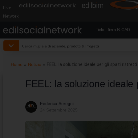
Live
Network
Ticket fiera B-CAD
Home
»
Notizie
»
FEEL: la soluzione ideale per gli spazi ristretti
FEEL: la soluzione ideale pe
Federica Seregni
24 Settembre 2025