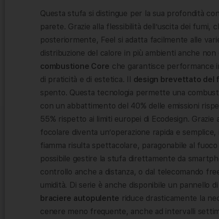
Questa stufa si distingue per la sua profondità conte
parete. Grazie alla flessibilità dell’uscita dei fum
posteriormente, Feel si adatta facilmente alle var
distribuzione del calore in più ambienti anche non
combustione Core
che garantisce performance ine
di praticità e di estetica. Il
design brevettato del 
spento. Questa tecnologia permette una combustione
con un abbattimento del 40% delle emissioni rispetto
55% rispetto ai limiti europei di Ecodesign. Grazie a
focolare diventa un’operazione rapida e semplice, 
fiamma risulta spettacolare, paragonabile al fuoco d
possibile gestire la stufa direttamente da smartp
controllo anche a distanza, o dal telecomando fr
umidità. Di serie è anche disponibile un pannello di
braciere autopulente
riduce drasticamente la nec
cenere meno frequente, anche ad intervalli settim