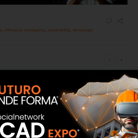
ia
,
efficienza energetica
,
sostenibilità
,
tecnologia