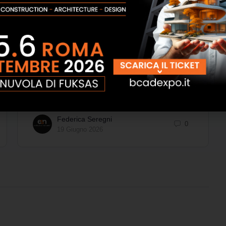
MCZ presenta Feel: la soluzione ideale
in spazi ristretti
MCZ presenta Feel, la stufa a pellet canalizzata
progettata appositamente per offrire prestazioni
ottimali anche in ambienti dagli spazi ridotti.
Questa stufa si distingue per…
Federica Seregni
0
19 Giugno 2026