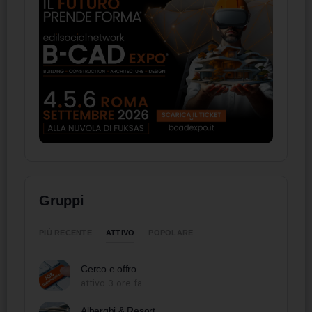
Gruppi
ATTIVO
PIÙ RECENTE
POPOLARE
Cerco e offro
attivo 3 ore fa
Alberghi & Resort