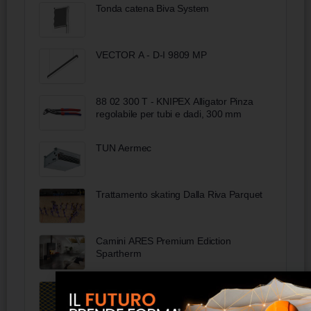
Tonda catena Biva System
VECTOR A - D-I 9809 MP
88 02 300 T - KNIPEX Alligator Pinza
regolabile per tubi e dadi, 300 mm
TUN Aermec
Trattamento skating Dalla Riva Parquet
Camini ARES Premium Ediction
Spartherm
Lamiere stirate a maglia romboidale -
Europerf