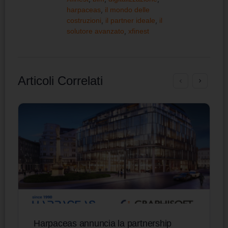
harpaceas
,
il mondo delle
costruzioni
,
il partner ideale
,
il
solutore avanzato
,
xfinest
Articoli Correlati
Harpaceas annuncia la partnership