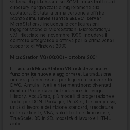
sistema di guida basato su SGML, una struttura di
directory riorganizzata e miglioramenti alla
quotatura. È stata la prima versione a offrire
licenze
simultanee tramite SELECTserver
.
MicroStation/J includeva le configurazioni
ingegneristiche di MicroStation. MicroStation/J
v7.1, rilasciato nel novembre 1999, includeva il
controllo ortografico e offriva per la prima volta il
supporto di Windows 2000.
MicroStation V8 (08:00) – ottobre 2001
Il rilascio di MicroStation V8 includeva molte
funzionalità nuove e aggiornate.
La traduzione
non era più necessaria per leggere o scrivere file
DWG. Annulla, livelli e riferimenti sono diventati
illimitati. Presentava l’introduzione di Design
History, AccuSnap, più modelli di progettazione e
foglio per DGN, Packager, PopSet, file compressi,
unità di lavoro a definizione standard, tracciatura
delle particelle, VBA, stili di testo e dimensione,
TrueScale, 3D in 2D, modalità di lavoro e HTML
aiuto.