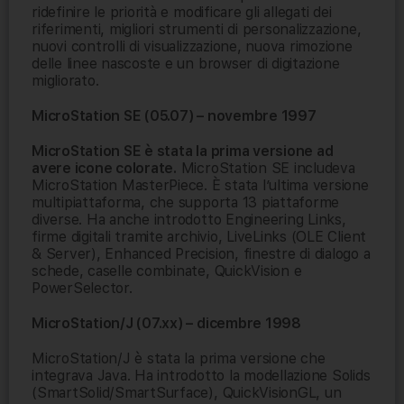
ridefinire le priorità e modificare gli allegati dei
riferimenti, migliori strumenti di personalizzazione,
nuovi controlli di visualizzazione, nuova rimozione
delle linee nascoste e un browser di digitazione
migliorato.
MicroStation SE (05.07) – novembre 1997
MicroStation SE è stata la prima versione ad
avere icone colorate.
MicroStation SE includeva
MicroStation MasterPiece. È stata l’ultima versione
multipiattaforma, che supporta 13 piattaforme
diverse. Ha anche introdotto Engineering Links,
firme digitali tramite archivio, LiveLinks (OLE Client
& Server), Enhanced Precision, finestre di dialogo a
schede, caselle combinate, QuickVision e
PowerSelector.
MicroStation/J (07.xx) – dicembre 1998
MicroStation/J è stata la prima versione che
integrava Java. Ha introdotto la modellazione Solids
(SmartSolid/SmartSurface), QuickVisionGL, un