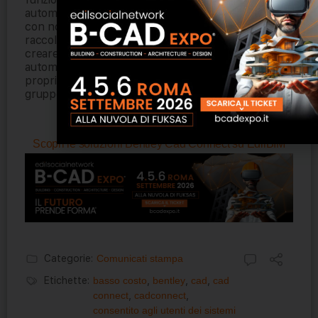
automatizzare il layout del foglio utilizzando i limiti
con nome; per guidare l’annotazione dai campi che
raccolgono dati aziendali dagli elementi; e per
creare regole di visualizzazione per risimbolizzare
automaticamente gli elementi in base alle loro
proprietà o ai tipi di elemento allegati, che sono un
gruppo denominato di proprietà aziendali.
Scopri le soluzioni Bentley Cad Connect su EdilBIM
Categorie:
Comunicati stampa
Etichette:
basso costo
,
bentley
,
cad
,
cad
connect
,
cadconnect
,
consentito agli utenti dei sistemi