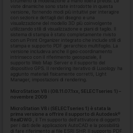
strumenti di modellazione a mano libera precisi. Le
viste dinamiche sono state introdotte in questa
versione, fornendo modi più intuitivi per interagire
con sezioni e dettagli del disegno e una
visualizzazione del modello 3D più coinvolgente
utilizzando stili di visualizzazione e piani di taglio. Il
sistema di stampa è stato completamente rivisto
con un Print Organizer integrato che include stili di
stampa e supporto PDF gerarchico multifoglio. La
versione includeva anche il geo-coordinamento
intrinseco con il riferimento geospaziale, il
supporto Web Map Server e il supporto del
dispositivo GPS. Il rendering iterativo di Luxology ha
aggiunto materiali fisicamente corretti, Light
Manager, impostazioni di rendering.
MicroStation V8 i (08.11.07.1xx, SELECTseries 1) –
novembre 2009
MicroStation V8 i (SELECTseries 1) è stata la
prima versione a offrire il supporto di Autodesk®
RealDWG ,
il Tm supporto dell’attivatore di oggetti
per i dati delle applicazioni AutoCAD e la possibilità
di fare riferimento ai file ESRI SHP. Il supporto PDF