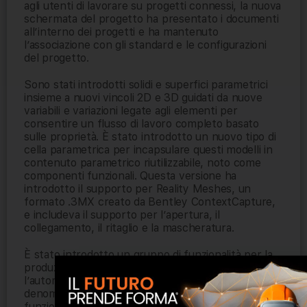
agli utenti di lavorare su progetti connessi, la nuova
schermata del progetto ha presentato i documenti
all’interno dei progetti e ha mantenuto
l’associazione con gli standard e le configurazioni
del progetto.
Sono stati introdotti solidi e superfici parametrici
insieme a nuovi vincoli 2D e 3D guidati da nuove
variabili e variazioni legate agli elementi per
consentire un flusso di lavoro completo basato
sulle proprietà. È stato introdotto un nuovo tipo di
cella parametrica per incapsulare questi modelli in
contenuto parametrico riutilizzabile, noto come
componenti funzionali. Questa versione ha
introdotto il supporto per Reality Meshes, un
formato .3MX creato da Bentley ContextCapture,
e includeva il supporto per l’apertura, il
collegamento, il ritaglio e la mascheratura.
È stato introdotto un gruppo di funzionalità per la
produzione di annotazioni basate sulle proprietà e
l’automazione del layout dei fogli, spesso
denominato Centro documentazione. Queste
funzionalità includevano la possibilità di