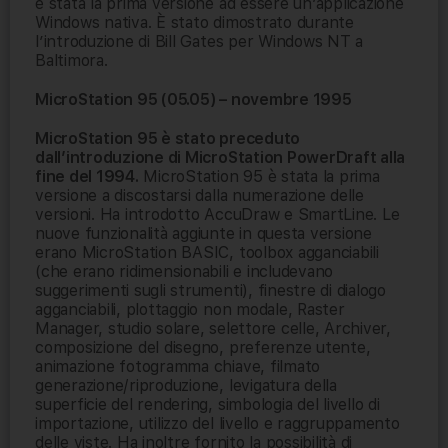
è stata la prima versione ad essere un’applicazione
Windows nativa. È stato dimostrato durante
l’introduzione di Bill Gates per Windows NT a
Baltimora.
MicroStation 95 (05.05) – novembre 1995
MicroStation 95 è stato preceduto
dall’introduzione di MicroStation PowerDraft alla
fine del 1994.
MicroStation 95 è stata la prima
versione a discostarsi dalla numerazione delle
versioni. Ha introdotto AccuDraw e SmartLine. Le
nuove funzionalità aggiunte in questa versione
erano MicroStation BASIC, toolbox agganciabili
(che erano ridimensionabili e includevano
suggerimenti sugli strumenti), finestre di dialogo
agganciabili, plottaggio non modale, Raster
Manager, studio solare, selettore celle, Archiver,
composizione del disegno, preferenze utente,
animazione fotogramma chiave, filmato
generazione/riproduzione, levigatura della
superficie del rendering, simbologia del livello di
importazione, utilizzo del livello e raggruppamento
delle viste. Ha inoltre fornito la possibilità di