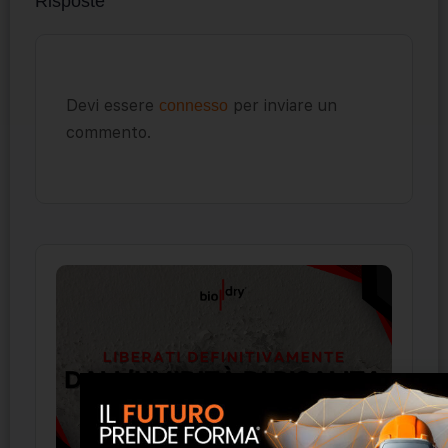
Risposte
Devi essere
per inviare un
connesso
commento.