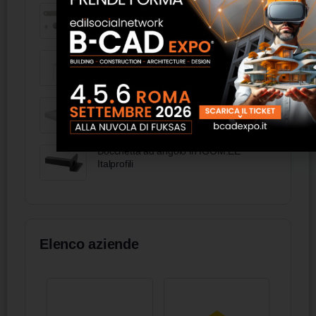
87 09 01 - KNIPEX Assortimento
ricambi regolazione per 86/87 XX
250/300 (no 87 2X XXX)
Sedia in polipropilene con schienale
sagomato - FAS Italia
Materasso Memory superior L80xH23 -
FAS Italia
Bocchetta ad angolo in IGOM.EE
Italprofili
Elenco aziende