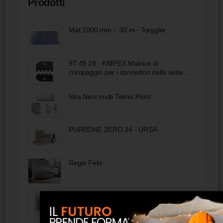
Prodotti
Mat 1000 mm – 30 m - Torggler
97 49 28 - KNIPEX Matrice di
crimpaggio per i connettori della serie
AMP Superseal 1.5 di Tyco Electronics
Idra Next multi Tekno Point
PUREONE ZERO 34 - URSA
Regis Felis
Comodino con cassetto - FAS Italia