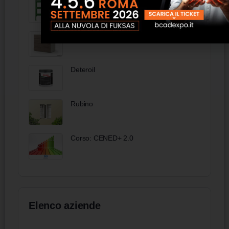
Cancello Doghe Easy mod. ranch ad
un’anta
Cassettiera a 4 cassetti - FAS Italia
Deteroil
Rubino
Corso: CENED+ 2.0
Elenco aziende