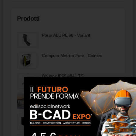
Prodotti
Porte ALU PE 68 - Variant
Computo Metrico Free - Cointec
OK inox IP65 4841 TS
Casa Prefabbricata 112 - Norges Hus
Frigobar con compressore