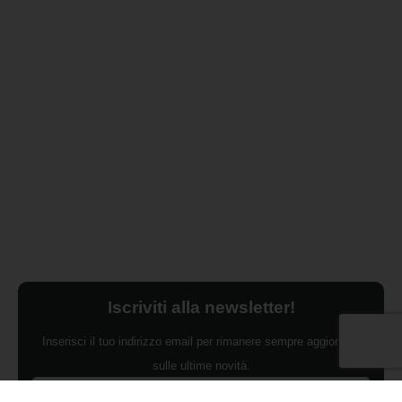
Iscriviti alla newsletter!
Inserisci il tuo indirizzo email per rimanere sempre aggiornato
sulle ultime novità.