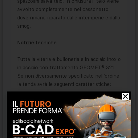
spazzolini salva telo. In chiusura il telo viene
avvolto completamente nel cassonetto
dove rimane riparato dalle intemperie e dallo
smog.
Notizie tecniche
Tutta la viteria e bulloneria è in acciaio inox o
in acciaio con trattamento GEOMET® 321.
Se non diversamente specificato nell’ordine
la tenda avrà le seguenti caratteristiche:
comando ad argano posizionato a destra
(vista frontale esterna);
armatura di colore ral 9010;
cucitura SunStop (TENARA o SALDATO a
richiesta senza maggiorazione);