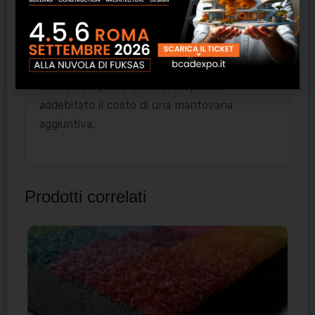
disegno del volant 02 (h 25 cm);
montaggio a soffitto.
Qualora sia richiesto un volant di colore
diverso da quello del tessuto, sarà
addebitato il costo di una mantovana
aggiuntiva.
Prodotti correlati