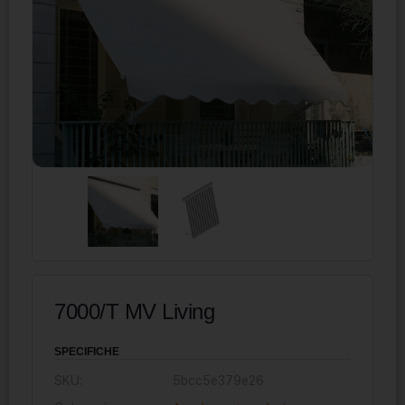
7000/T MV Living
SPECIFICHE
SKU:
5bcc5e379e26