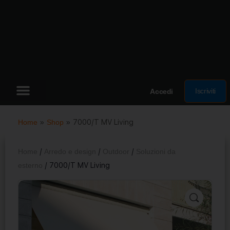
Iscriviti
Accedi
Home
»
Shop
»
7000/T MV Living
Home
/
Arredo e design
/
Outdoor
/
Soluzioni da
esterno
/ 7000/T MV Living