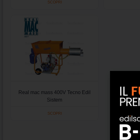
SCOPRI
Real mac mass 400V Tecno Edil
Sistem
SCOPRI