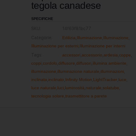
tegola canadese
SPECIFICHE
SKU:
14f63f81bc77
Categorie:
Edilizia
,
Illuminazione
,
Illuminazione
,
Illuminazione per esterni
,
Illuminazione per interni
Tags:
accessori
,
accessorio
,
ardesia
,
coppe
,
coppi
,
cordolo
,
diffusore
,
diffusori
,
illumina ambiente
,
illuminazione
,
illuminazione naturale
,
illuminazioni
,
inclinata
,
inclinato
,
Infinity Motion
,
LightTracker
,
luce
,
luce naturale
,
luci
,
luminosità
,
naturale
,
solatube
,
tecnologia solare
,
trasmettitore a parete