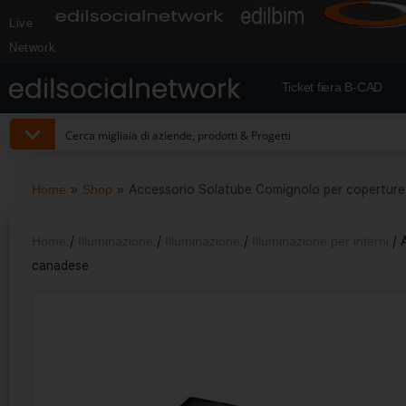
Live
Network
Ticket fiera B-CAD
Home
»
Shop
»
Accessorio Solatube Comignolo per coperture
Home
/
Illuminazione
/
Illuminazione
/
Illuminazione per interni
/ 
canadese