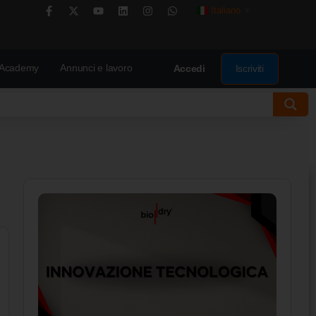
Italiano
▼
Academy
Annunci e lavoro
Iscriviti
Accedi