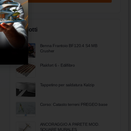
Prodotti
Benna Frantoio BF120.4 S4 MB
Crusher
Plakfort 6 - Edilfibro
Tappetino per saldatura Kalzip
Corso: Catasto terreni PREGEO base
ANCORAGGIO A PARETE MOD.
SQUARE MURALES