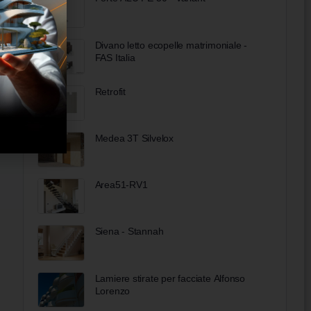
Divano letto ecopelle matrimoniale -
FAS Italia
Retrofit
Medea 3T Silvelox
Area51-RV1
Siena - Stannah
Lamiere stirate per facciate Alfonso
Lorenzo