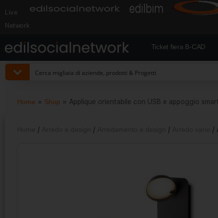
Live
Network
Ticket fiera B-CAD
Home
»
Shop
»
Applique orientabile con USB e appoggio smart
Home
/
Arredo e design
/
Arredamento e design
/
Arredo vario
/ 