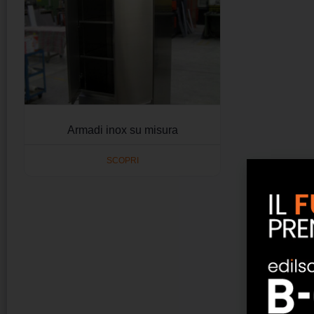
Armadi inox su misura
SCOPRI