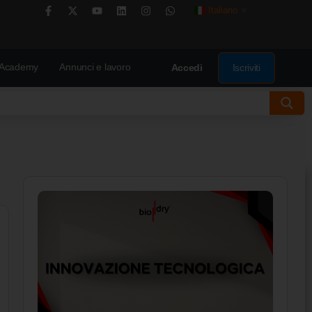
Italiano
▼
Academy
Annunci e lavoro
Iscriviti
Accedi