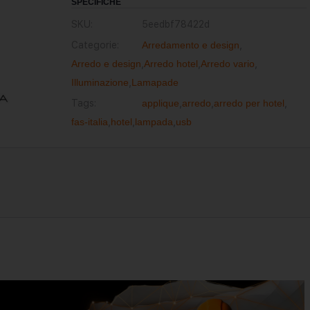
SPECIFICHE
SKU:
5eedbf78422d
Categorie:
Arredamento e design
,
Arredo e design
,
Arredo hotel
,
Arredo vario
,
Illuminazione
,
Lamapade
Tags:
applique
,
arredo
,
arredo per hotel
,
fas-italia
,
hotel
,
lampada
,
usb