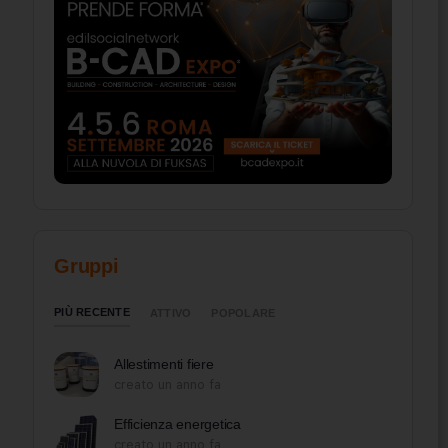
Gruppi
PIÙ RECENTE
ATTIVO
POPOLARE
Allestimenti fiere
creato un anno fa
Efficienza energetica
creato un anno fa