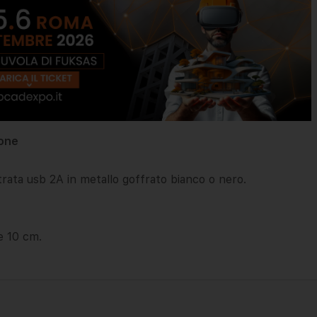
hone
ntrata usb 2A in metallo goffrato bianco o nero.
e 10 cm.