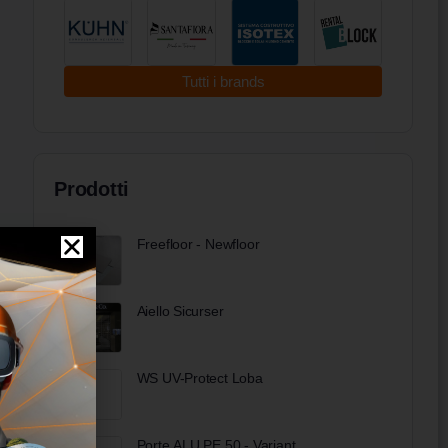
Tutti i brands
Prodotti
Freefloor - Newfloor
Aiello Sicurser
WS UV-Protect Loba
Porte ALU PE 50 - Variant