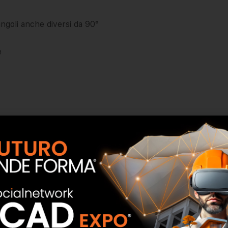
angoli anche diversi da 90°
e
te umido