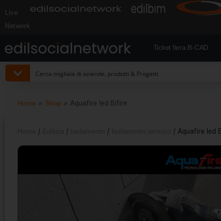
Live
Network
Ticket fiera B-CAD
Home
»
Shop
»
Aquafire led Bifire
Home
/
Edilizia
/
Isolamento
/
Isolamento termico
/ Aquafire led B