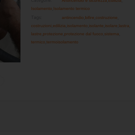
Categorie:
Antincendio e sicurezza
,
Edilizia
,
Isolamento
,
Isolamento termico
Tags:
antincendio
,
bifire
,
costruzione
,
costruzioni
,
edilizia
,
isolamento
,
isolante
,
isolare
,
lastra
,
lastre
,
protezione
,
protezione dal fuoco
,
sistema
,
termico
,
termoisolamento