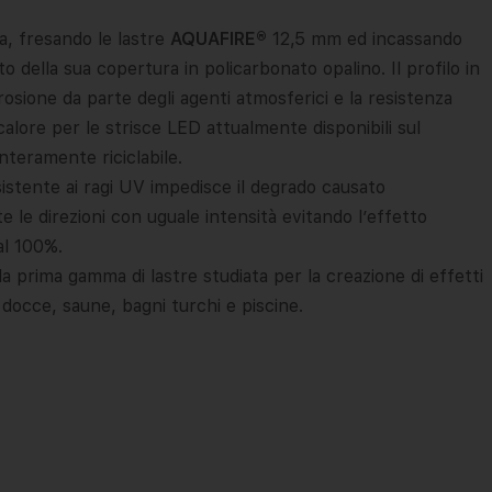
ia, fresando le lastre
AQUAFIRE®
12,5 mm ed incassando
o della sua copertura in policarbonato opalino. Il profilo in
rosione da parte degli agenti atmosferici e la resistenza
 calore per le strisce LED attualmente disponibili sul
nteramente riciclabile.
istente ai ragi UV impedisce il degrado causato
tte le direzioni con uguale intensità evitando l’effetto
al 100%.
la prima gamma di lastre studiata per la creazione di effetti
docce, saune, bagni turchi e piscine.