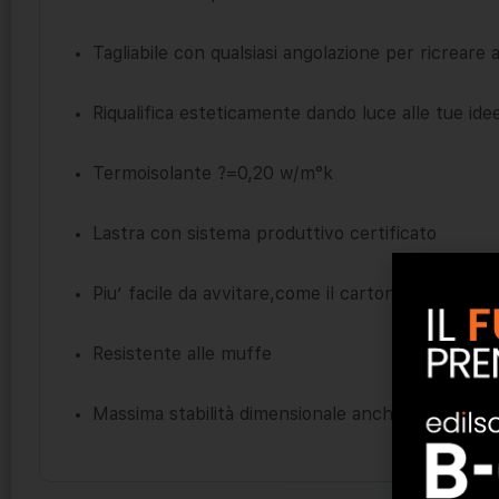
Tagliabile con qualsiasi angolazione per ricreare 
Riqualifica esteticamente dando luce alle tue ide
Termoisolante ?=0,20 w/m°k
Lastra con sistema produttivo certificato
Piu’ facile da avvitare,come il cartongesso
Resistente alle muffe
Massima stabilità dimensionale anche in ambien