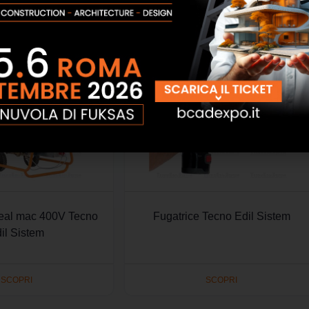
real mac 400V Tecno
Fugatrice Tecno Edil Sistem
il Sistem
SCOPRI
SCOPRI