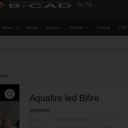
News
Attività
Aziende
Prodotti
Progetti
ESN 
ifire
Aquafire led Bifire
SPECIFICHE
SKU:
493edde2e8c2