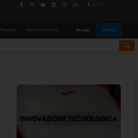
Italiano
▼
Academy
Annunci e lavoro
Iscriviti
Accedi