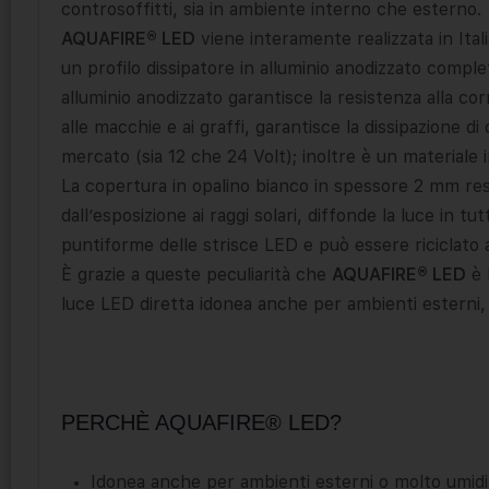
controsoffitti, sia in ambiente interno che esterno.
AQUAFIRE® LED
viene interamente realizzata in Ital
un profilo dissipatore in alluminio anodizzato complet
alluminio anodizzato garantisce la resistenza alla cor
alle macchie e ai graffi, garantisce la dissipazione di
mercato (sia 12 che 24 Volt); inoltre è un materiale i
La copertura in opalino bianco in spessore 2 mm res
dall’esposizione ai raggi solari, diffonde la luce in tu
puntiforme delle strisce LED e può essere riciclato 
È grazie a queste peculiarità che
AQUAFIRE® LED
è 
luce LED diretta idonea anche per ambienti esterni, 
PERCHÈ AQUAFIRE® LED?
Idonea anche per ambienti esterni o molto umidi