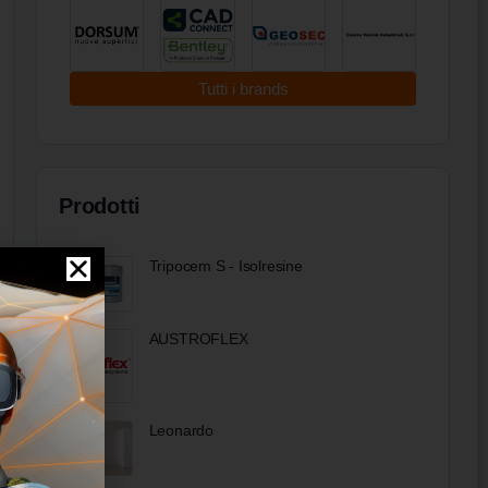
Tutti i brands
Prodotti
Tripocem S - Isolresine
AUSTROFLEX
Leonardo