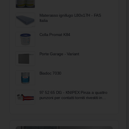
Materasso ignifugo L80x17H - FAS
Italia
Colla Promat K84
Porte Garage - Variant
Biadoc 7030
97 52 65 DG - KNIPEX Pinza a quattro
punzoni per contatti torniti rivestiti in
materiale bicomponente cromata 250
mm