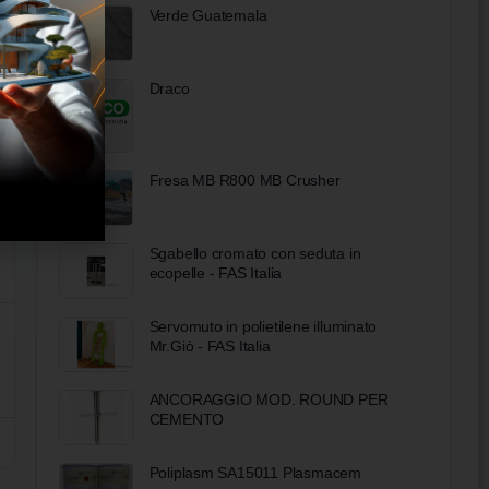
Verde Guatemala
Draco
Fresa MB R800 MB Crusher
Sgabello cromato con seduta in
ecopelle - FAS Italia
Servomuto in polietilene illuminato
Mr.Giò - FAS Italia
ANCORAGGIO MOD. ROUND PER
CEMENTO
Poliplasm SA15011 Plasmacem