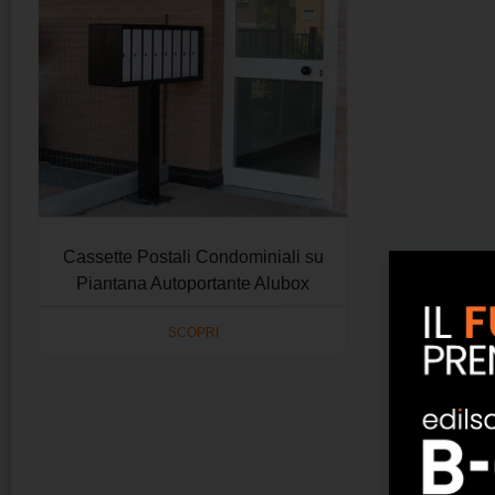
Cassette Postali Condominiali su
Piantana Autoportante Alubox
SCOPRI