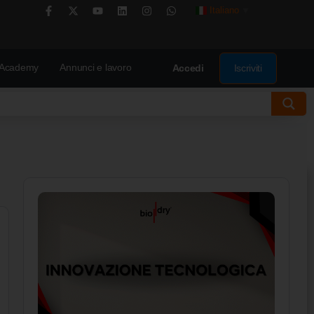
Italiano
▼
Academy
Annunci e lavoro
Iscriviti
Accedi