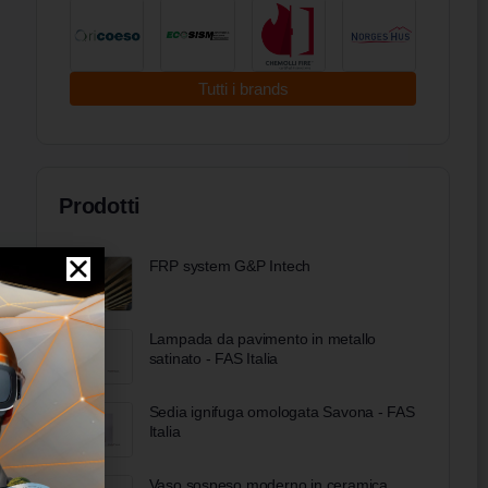
Tutti i brands
Prodotti
FRP system G&P Intech
Lampada da pavimento in metallo
satinato - FAS Italia
Sedia ignifuga omologata Savona - FAS
Italia
Vaso sospeso moderno in ceramica