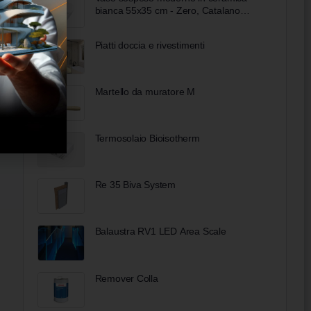
bianca 55x35 cm - Zero, Catalano
Bobool
Piatti doccia e rivestimenti
Martello da muratore M
Termosolaio Bioisotherm
Re 35 Biva System
Balaustra RV1 LED Area Scale
Remover Colla