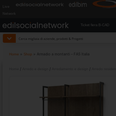
Live
Network
Ticket fiera B-CAD
Home
»
Shop
»
Armadio a montanti – FAS Italia
Home
/
Arredo e design
/
Arredamento e design
/
Arredo reside