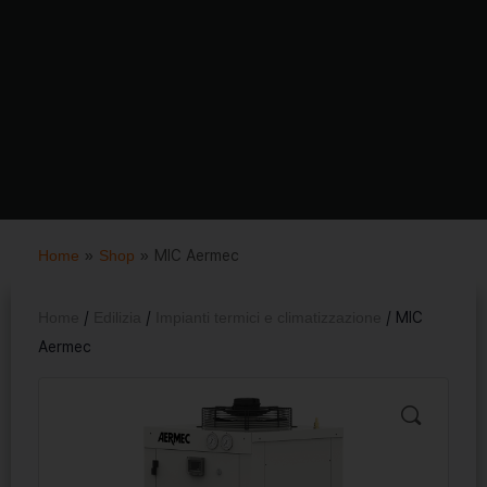
Home
»
Shop
»
MIC Aermec
Home
/
Edilizia
/
Impianti termici e climatizzazione
/ MIC
Aermec