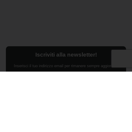
Iscriviti alla newsletter!
Inserisci il tuo indirizzo email per rimanere sempre aggiornato
sulle ultime novità.
Dichiaro di aver preso visione dell'Informativa Privacy e
ACCONSENTO al trattamento dei miei dati personali per finalità di
marketing da parte di Edilsocialnetwork
(Per visionare la Privacy Policy
clicca qui).
Iscriviti