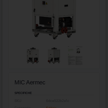
MIC Aermec
SPECIFICHE
SKU:
6dca522b2a1c
Categorie:
Edilizia
,