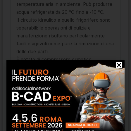
temperatura aria in ambiente. Può produrre
acqua refrigerata da 20 °C fino a -10 °C.
Il circuito idraulico e quello frigorifero sono
separabili: le operazioni di pulizia e
manutenzione risultano particolarmente
facili e agevoli come pure la rimozione di una
delle due parti.
È dotato di compressore ermetico
alternativo e scambiatore coassiale e vasca
aperta in acciaio inossidabile.
Se equipaggiato dell’accessorio ETHERNET-
RS485 che trasforma la seriale MODBUS
Rs485 in una TCP-IP, il refrigeratore MIC
può essere integrato in sistemi di
supervisione e quindi accedere alle
agevolazioni previste per Industria 4.0.