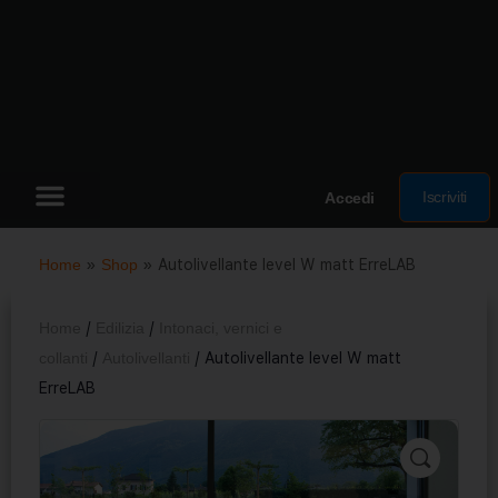
Iscriviti
Accedi
Home
»
Shop
»
Autolivellante level W matt ErreLAB
Home
/
Edilizia
/
Intonaci, vernici e
collanti
/
Autolivellanti
/ Autolivellante level W matt
ErreLAB