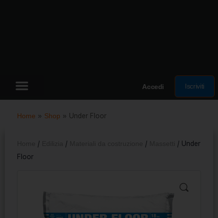
Iscriviti
Accedi
Home
»
Shop
»
Under Floor
Home
/
Edilizia
/
Materiali da costruzione
/
Massetti
/ Under
Floor