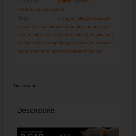
Categorie:
Edilizia
,
Massetti
,
Materiali da costruzione
Tags:
alleggeriti
,
alleggerito
,
bacchi
,
calcestruzzi
,
calestruzzo
,
cementizi
,
cementizio
,
cls
,
esterni
,
esterno
,
interni
,
interno
,
isolamento
,
isolante
,
isolanti
,
isolare
,
leggeri
,
leggerro
,
massetti
,
massetto
,
termoisolamento
,
termoisolante
,
termoisolanti
Descrizione
Descrizione