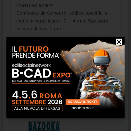
interni ed esterni.
Composto da cemento, additivi specifici e
inerti minerali leggeri 0 ÷ 4 mm. Spessore
minimo di posa 2 cm.
Caratteristiche:
Densità: 1000 Kg/m3
Consumo/Resa: con 56 sacchi si realizza
circa 1 m3 di massetto
Isolamento: λ = 0,24 W/mK
Prodotti correlati