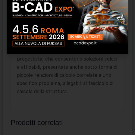
risultati ottenuti con metodi grafici e
analitici. L’impostazione è fatta seguendo le
indicazioni degli Eurocodici.
I fogli di calcolo disponibili nell’
Area
download
collegata al volume
rappresentano preziose
utilities
per il
progettista, che consentono soluzioni veloci
e affidabili, presentate anche sotto forma di
piccole relazioni di calcolo correlate a uno
specifico problema, allegabili al fascicolo di
calcolo della struttura.
Prodotti correlati