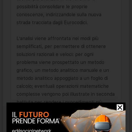
possibilità consolidare le proprie
conoscenze, indirizzandole sulla nuova
strada tracciata dagli Eurocodici.
L’analisi viene affrontata nei modi più
semplificati, per permettere di ottenere
soluzioni razionali e veloci: per ogni
problema viene prospettato un metodo
grafico, un metodo analitico manuale e un
metodo analitico appoggiato a un foglio di
calcolo; eventuali operazioni matematiche
complesse vengono poi illustrate in seconda
battuta per rendere i procedimenti più
generali. Il progettista, manipolando forze e
sezioni, potrà così avere la certezza della
soluzione con il semplice confronto tra