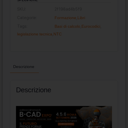
SKU:
2f198ad4b5f9
Categorie:
Formazione
,
Libri
Tags:
Basi di calcolo
,
Eurocodici
,
legislazione tecnica
,
NTC
Descrizione
Descrizione