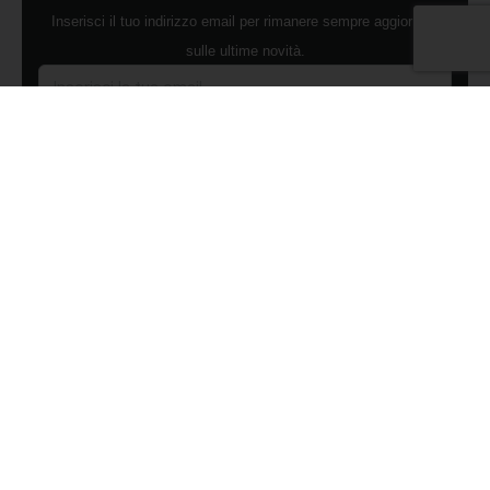
Inserisci il tuo indirizzo email per rimanere sempre aggiornato
sulle ultime novità.
Dichiaro di aver preso visione dell'Informativa Privacy e
ACCONSENTO al trattamento dei miei dati personali per finalità di
marketing da parte di Edilsocialnetwork
(Per visionare la Privacy Policy
clicca qui).
Iscriviti
Pubblicità
Chi siamo
Contattaci
Condizioni Generali
Condizioni pagine
Utilizzo del Social Network
Privacy Policy