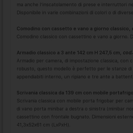
ma anche l’inscatolamento di prese e interruttori n
Disponibile in varie combinazioni di colori o di divers
Comodino con cassetto e vano a giorno classico,
Comodino classico con cassettino e vano a giorno. 
Armadio classico a 3 ante 142 cm H 247,5 cm,
cod
Armadio per camera, di impostazione classica, con co
robusto, questo modello è perfetto per le stanze di
appendiabiti interno, un ripiano e tre ante a batte
Scrivania classica da 139 cm con mobile portafrig
Scrivania classica con mobile porta frigobar per came
di vano porta minibar a destra o sinistra (minibar no
cassettino con frontale bugnato. Dimensioni estern
41,3x52x61 cm (LxPxH).