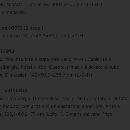
ella testata. Dimensioni: 300x5x100 cm (LxPxH).
e dimensioni.
cod.30912
(2 pezzi)
Dimensioni: 52,7×48,3×58,7 cm (LxPxH).
.30913
rnice inferiore e superiore decorativa . Capiente e
 alberghi, hotel o b&b. Questo armadio è dotato di tubo
nte. Dimensioni 142×60,3×235,7 cm (LxPxH).
o,
cod.30914
re d’Albergo. Dotato di cornice di finitura latarale. Dotata
n incluso) con anta e di un cassettino superiore. Anta e
e: 139,1×60,2×77 cm (LxPxH). Dimensioni vano frigo: