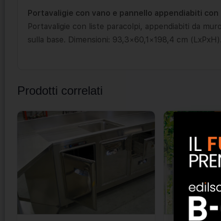
Portavaligie con vano e pannello appendiabiti con
Portavaligie con liste paracolpi, appendiabiti da mur
sulla base. Dimensioni: 93,3×60,1×198,4 cm (LxPxH)
Prodotti correlati