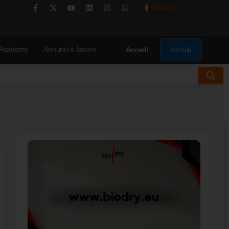
Italiano
▼
Academy
Annunci e lavoro
Iscriviti
Accedi