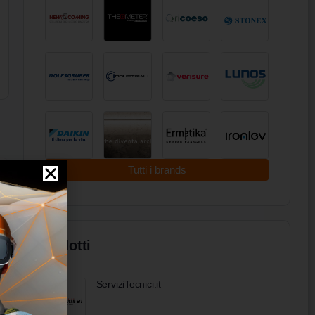
Tutti i brands
Prodotti
ServiziTecnici.it