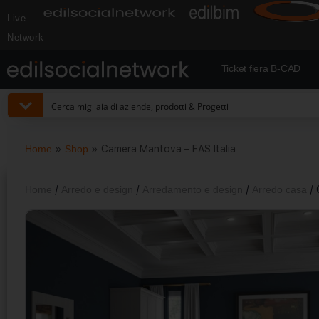
Live
Network
Ticket fiera B-CAD
Home
»
Shop
»
Camera Mantova – FAS Italia
Home
/
Arredo e design
/
Arredamento e design
/
Arredo casa
/ 