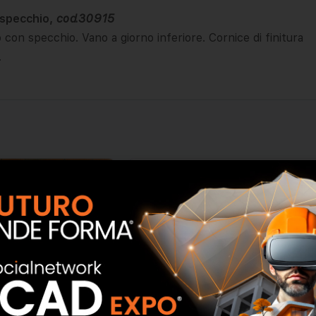
 specchio,
cod.30915
o con specchio. Vano a giorno inferiore. Cornice di finitura
.