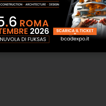
stali Condominiali
Cassette Postali Raccogliposta
i a Muro Alubox
Alubox
SCOPRI
SCOPRI