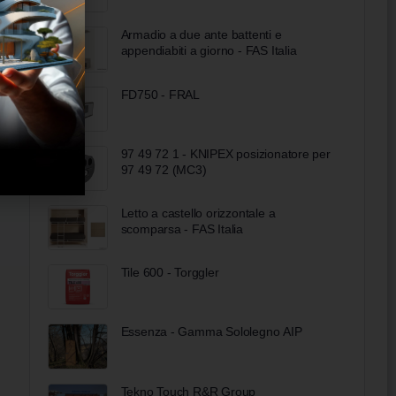
Armadio a due ante battenti e
appendiabiti a giorno - FAS Italia
FD750 - FRAL
97 49 72 1 - KNIPEX posizionatore per
97 49 72 (MC3)
Letto a castello orizzontale a
scomparsa - FAS Italia
Tile 600 - Torggler
Essenza - Gamma Sololegno AIP
Tekno Touch R&R Group