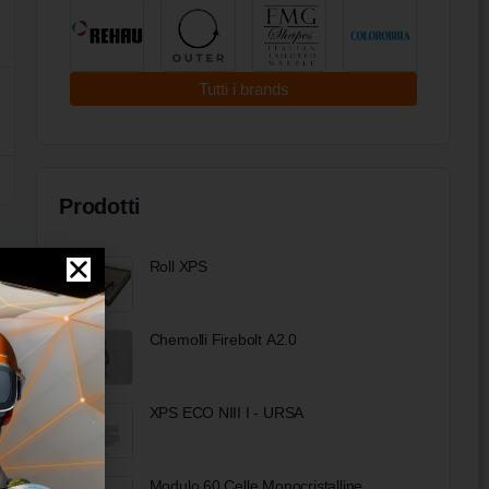
Tutti i brands
Prodotti
Roll XPS
Chemolli Firebolt A2.0
XPS ECO NIII I - URSA
Modulo 60 Celle Monocristalline