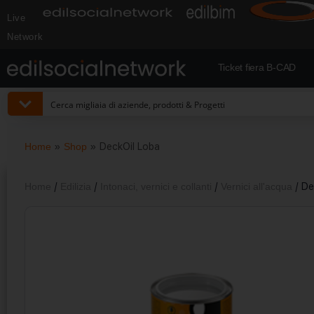
Live
Network
Ticket fiera B-CAD
Home
»
Shop
»
DeckOil Loba
Home
/
Edilizia
/
Intonaci, vernici e collanti
/
Vernici all'acqua
/ De