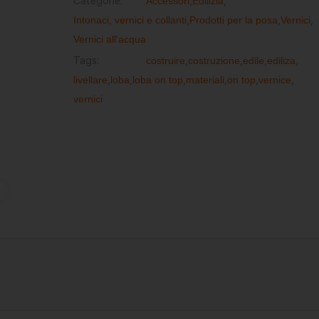
Categorie:
Accessori
,
Edilizia
,
Intonaci, vernici e collanti
,
Prodotti per la posa
,
Vernici
,
Vernici all'acqua
Tags:
costruire
,
costruzione
,
edile
,
ediliza
,
livellare
,
loba
,
loba on top
,
materiali
,
on top
,
vernice
,
vernici