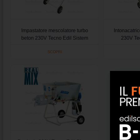
Impastatore mescolatore turbo
Intonacatri
beton 230V Tecno Edil Sistem
230V Te
SCOPRI