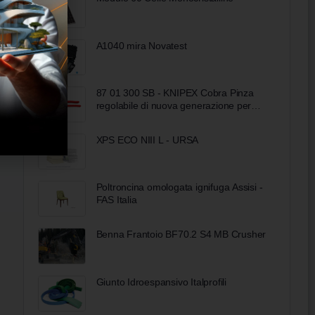
A1040 mira Novatest
87 01 300 SB - KNIPEX Cobra Pinza
regolabile di nuova generazione per
tubi e dadi
XPS ECO NIII L - URSA
Poltroncina omologata ignifuga Assisi -
FAS Italia
Benna Frantoio BF70.2 S4 MB Crusher
Giunto Idroespansivo Italprofili