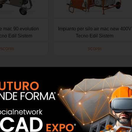
ce mac 90 evolution
Impianto per silo air mac new 400V
cno Edil Sistem
Tecno Edil Sistem
SCOPRI
SCOPRI