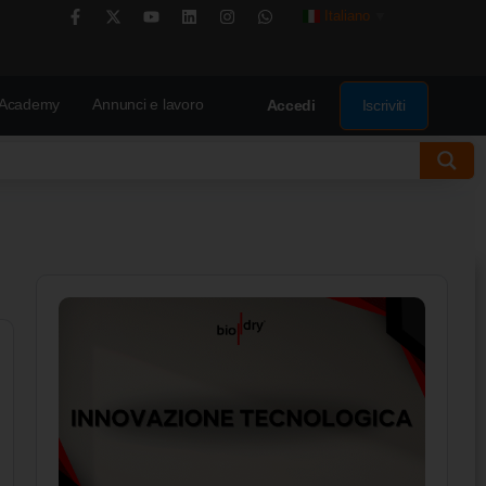
Italiano
▼
Academy
Annunci e lavoro
Iscriviti
Accedi