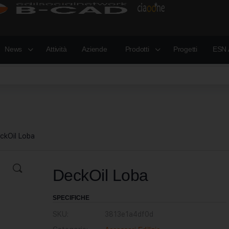
News
Attività
Aziende
Prodotti
Progetti
ESN 
ckOil Loba
DeckOil Loba
SPECIFICHE
SKU:
3813e1a4df0d