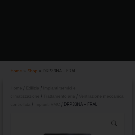
Home
»
Shop
»
DRP33NA – FRAL
Home
/
Edilizia
/
Impianti termici e
climatizzazione
/
Trattamento aria
/
Ventilazione meccanica
controllata
/
Impianti VMC
/ DRP33NA – FRAL