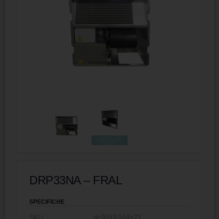
DRP33NA – FRAL
SPECIFICHE
SKU:
dc95f53d4b71