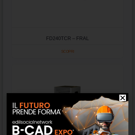
FD240TCR – FRAL
SCOPRI