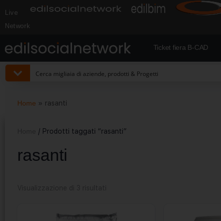
Live
Network
Ticket fiera B-CAD
Home
»
rasanti
Home
/ Prodotti taggati “rasanti”
rasanti
Visualizzazione di 3 risultati