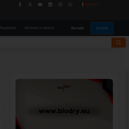
Italiano
▼
Academy
Annunci e lavoro
Iscriviti
Accedi