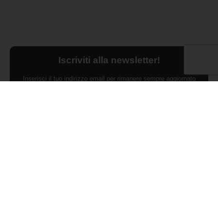
Iscriviti alla newsletter!
Inserisci il tuo indirizzo email per rimanere sempre aggiornato
sulle ultime novità.
Dichiaro di aver preso visione dell'Informativa Privacy e
ACCONSENTO al trattamento dei miei dati personali per finalità di
marketing da parte di Edilsocialnetwork
(Per visionare la Privacy Policy
clicca qui).
Iscriviti