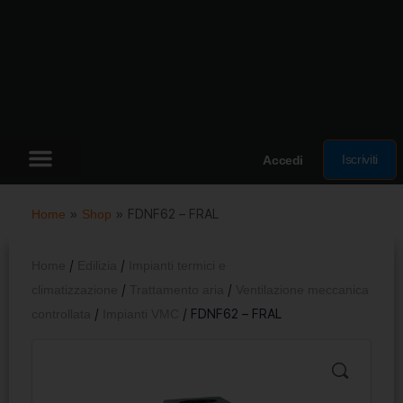
Iscriviti
Accedi
Home
»
Shop
»
FDNF62 – FRAL
Home
/
Edilizia
/
Impianti termici e
climatizzazione
/
Trattamento aria
/
Ventilazione meccanica
controllata
/
Impianti VMC
/ FDNF62 – FRAL