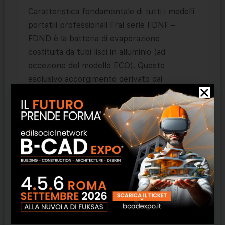
Caratteristica fondamentale di tutti i modelli
portatili professionali Fral serie FDNF –
FDND è la batteria di evaporazione
costituita da tubi lisci in alluminio (ad
eccezione del modello ECO). Questo
esclusivo accorgimento derivato dai
deumidificatori professionali permette un
minore consumo energetico
dell’apparecchio con un altissimo
rendimento anche a bassa umidità relativa.
In tutti i modelli è previsto il Contaore e lo
sbrinamento a Gas Caldo (ECO escluso).
Prodotti correlati