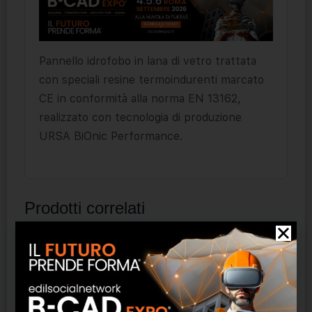
Pannello idrofobo in lana di vetro trattata
con speciali resine termoindurenti marcato
CE in conformità alla norma EN 13162,
realizzato con tecnologia di produzione
URSA BiOnic Performance.
Prodotti correlati