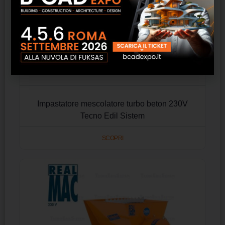
Impastatore mescolatore turbo beton 230V
Tecno Edil Sistem
SCOPRI