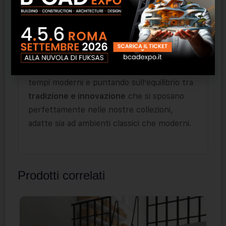
iniziando a produrre marmette in graniglia di
cemento: qualità del prodotto, artigianalità
che rende uniche le creazioni, innovazione.
Oggi la nuova generazione Fogazza
interpreta gli storici valori adattandoli ai
tempi moderni e puntando sull’equilibrio tra
tradizione e innovazione
che si sposano
perfettamente nelle nostre collezioni,
adatte sia ad ambienti classici che moderni.
Prodotti correlati