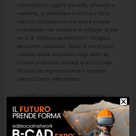
concretizza in oggetti d’arredo, affreschi e
maioliche, in particolare il vetro e il ferro
battuto costituiscono una vera e propria
innovazione che consente lo sviluppo di una
sorta di scultura-architettura”. Artigiani,
decoratori, mosaicisti, fabbri e vetrai sono
chiamati quindi ad inserire negli edifici le
proprie produzioni, dettagli di eccezionale
fattura che impreziosiscono e rendono
unico il Liberty Palermitano.
La nostra lunga storia ha tracciato una
strada che vogliamo continuare a
percorrere portando avanti i valori che le
prime generazioni Fogazza avevano chiari
quando, nel 1905, iniziarono la loro attività