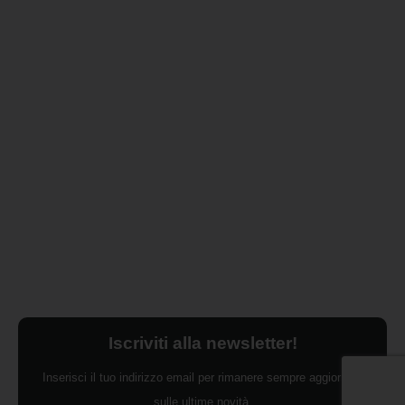
Iscriviti alla newsletter!
Inserisci il tuo indirizzo email per rimanere sempre aggiornato
sulle ultime novità.