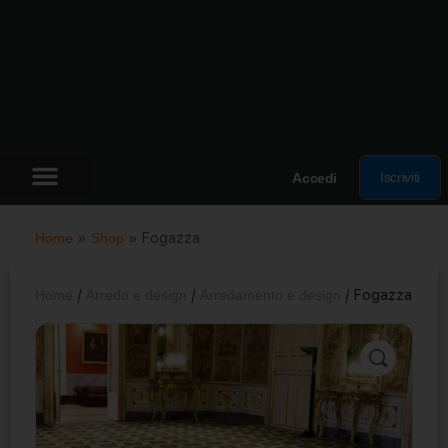
Iscriviti
Accedi
Home
»
Shop
»
Fogazza
Home
/
Arredo e design
/
Arredamento e design
/ Fogazza