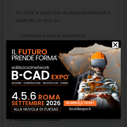
Su tutta la superficie da impermeabilizzare o
applicato un loco su:
– Connessioni parete-pavimento
– Connessioni parete-parete
– Intorno agli scarichi dei tubi e ai comignoli
– Lucernari e unità di aria condizionata
– Tubi di scarico acqua (sifoni)
– Angoli a 90°
– All’interno di giunti di deformazione e su
fessurazioni ecc…
Prodotti correlati