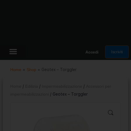
Iscriviti
Accedi
Home
»
Shop
»
Geotex – Torggler
Home
/
Edilizia
/
Impermeabilizzazione
/
Accessori per
impermeabilizzazioni
/ Geotex – Torggler